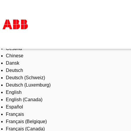
Select Language
Products & Solutions
Čeština
Industries
Chinese
Services
Dansk
About us
Deutsch
Where to buy
Deutsch (Schweiz)
Contact us
Deutsch (Luxemburg)
Careers
English
English (Canada)
Español
Français
Français (Belgique)
Français (Canada)