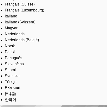
Français (Suisse)
Français (Luxembourg)
Italiano
Italiano (Svizzera)
Magyar
Nederlands
Nederlands (België)
Norsk
Polski
Português
Slovenčina
Suomi
Svenska
Türkçe
Ελληνικά
日本語
한국어