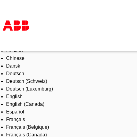
Select Language
Products & Solutions
Čeština
Industries
Chinese
Services
Dansk
About us
Deutsch
Where to buy
Deutsch (Schweiz)
Contact us
Deutsch (Luxemburg)
Careers
English
English (Canada)
Español
Français
Français (Belgique)
Français (Canada)