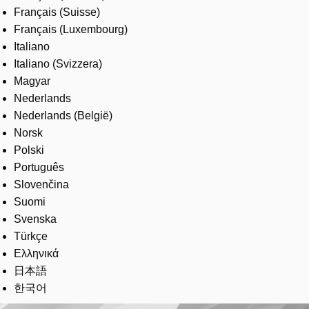
Français (Suisse)
Français (Luxembourg)
Italiano
Italiano (Svizzera)
Magyar
Nederlands
Nederlands (België)
Norsk
Polski
Português
Slovenčina
Suomi
Svenska
Türkçe
Ελληνικά
日本語
한국어