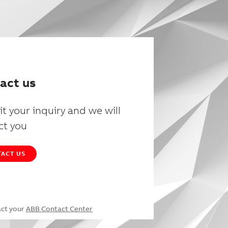
act us
t your inquiry and we will
ct you
ACT US
act your
ABB Contact Center