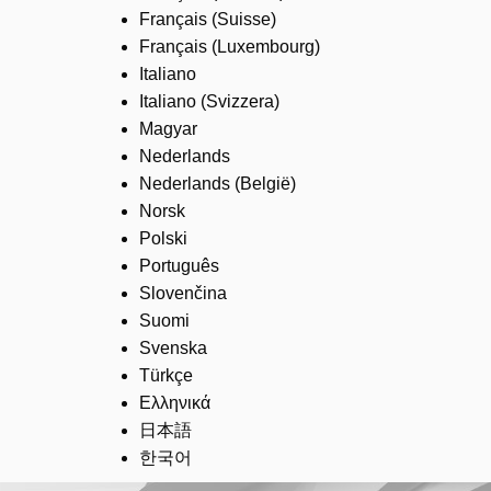
Français (Suisse)
Français (Luxembourg)
Italiano
Italiano (Svizzera)
Magyar
Nederlands
Nederlands (België)
Norsk
Polski
Português
Slovenčina
Suomi
Svenska
Türkçe
Ελληνικά
日本語
한국어