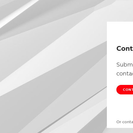
Cont
Submi
conta
CONT
Or cont