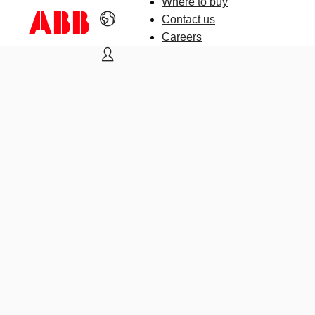
Where to buy
Contact us
Careers