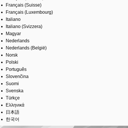
Français (Suisse)
Français (Luxembourg)
Italiano
Italiano (Svizzera)
Magyar
Nederlands
Nederlands (België)
Norsk
Polski
Português
Slovenčina
Suomi
Svenska
Türkçe
Ελληνικά
日本語
한국어