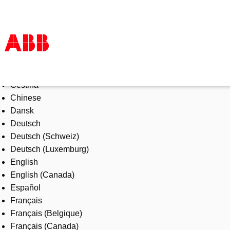
Select Language
Products & Solutions
Čeština
Industries
Chinese
Services
Dansk
About us
Deutsch
Where to buy
Deutsch (Schweiz)
Contact us
Deutsch (Luxemburg)
Careers
English
English (Canada)
Español
Français
Français (Belgique)
Français (Canada)