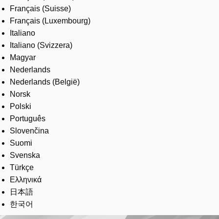
Français (Suisse)
Français (Luxembourg)
Italiano
Italiano (Svizzera)
Magyar
Nederlands
Nederlands (België)
Norsk
Polski
Português
Slovenčina
Suomi
Svenska
Türkçe
Ελληνικά
日本語
한국어