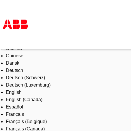
Select Language
Products & Solutions
Čeština
Industries
Chinese
Services
Dansk
About us
Deutsch
Where to buy
Deutsch (Schweiz)
Contact us
Deutsch (Luxemburg)
Careers
English
English (Canada)
Español
Français
Français (Belgique)
Français (Canada)