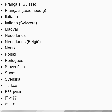
Français (Suisse)
Français (Luxembourg)
Italiano
Italiano (Svizzera)
Magyar
Nederlands
Nederlands (België)
Norsk
Polski
Português
Slovenčina
Suomi
Svenska
Türkçe
Ελληνικά
日本語
한국어