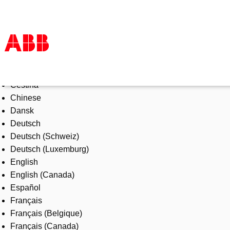
Select Language
Products & Solutions
Čeština
Industries
Chinese
Services
Dansk
About us
Deutsch
Where to buy
Deutsch (Schweiz)
Contact us
Deutsch (Luxemburg)
Careers
English
English (Canada)
Español
Français
Français (Belgique)
Français (Canada)