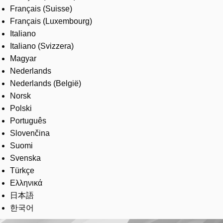
Français (Suisse)
Français (Luxembourg)
Italiano
Italiano (Svizzera)
Magyar
Nederlands
Nederlands (België)
Norsk
Polski
Português
Slovenčina
Suomi
Svenska
Türkçe
Ελληνικά
日本語
한국어