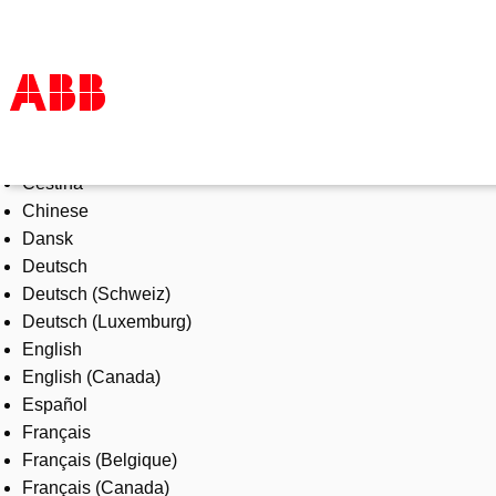
Select Language
Products & Solutions
Čeština
Industries
Chinese
Services
Dansk
About us
Deutsch
Where to buy
Deutsch (Schweiz)
Contact us
Deutsch (Luxemburg)
Careers
English
English (Canada)
Español
Français
Français (Belgique)
Français (Canada)