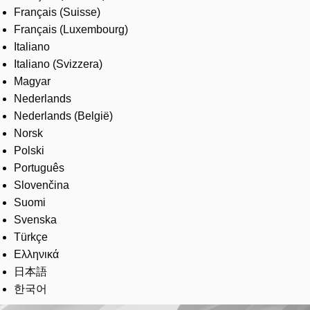
Français (Suisse)
Français (Luxembourg)
Italiano
Italiano (Svizzera)
Magyar
Nederlands
Nederlands (België)
Norsk
Polski
Português
Slovenčina
Suomi
Svenska
Türkçe
Ελληνικά
日本語
한국어