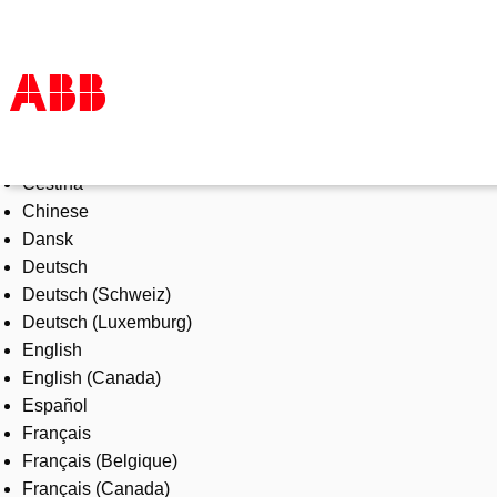
Select Language
Products & Solutions
Čeština
Industries
Chinese
Services
Dansk
About us
Deutsch
Where to buy
Deutsch (Schweiz)
Contact us
Deutsch (Luxemburg)
Careers
English
English (Canada)
Español
Français
Français (Belgique)
Français (Canada)