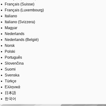
Français (Suisse)
Français (Luxembourg)
Italiano
Italiano (Svizzera)
Magyar
Nederlands
Nederlands (België)
Norsk
Polski
Português
Slovenčina
Suomi
Svenska
Türkçe
Ελληνικά
日本語
한국어