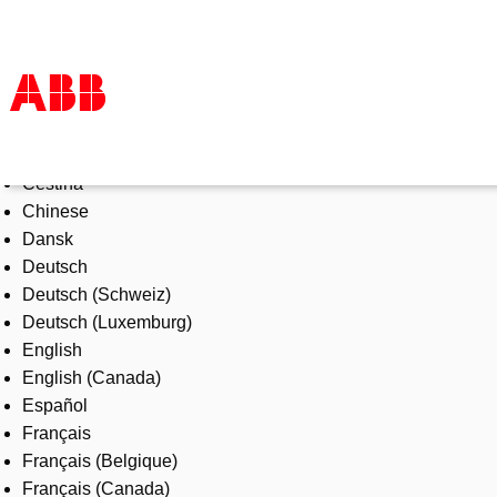
Select Language
Products & Solutions
Čeština
Industries
Chinese
Services
Dansk
About us
Deutsch
Where to buy
Deutsch (Schweiz)
Contact us
Deutsch (Luxemburg)
Careers
English
English (Canada)
Español
Français
Français (Belgique)
Français (Canada)