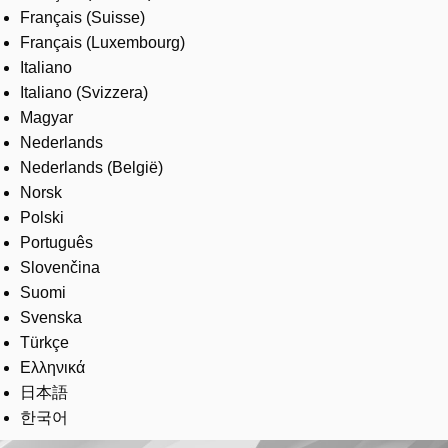
Français (Suisse)
Français (Luxembourg)
Italiano
Italiano (Svizzera)
Magyar
Nederlands
Nederlands (België)
Norsk
Polski
Português
Slovenčina
Suomi
Svenska
Türkçe
Ελληνικά
日本語
한국어