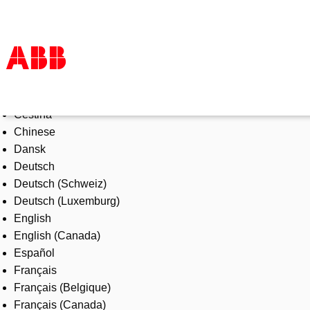
Select Language
Products & Solutions
Čeština
Industries
Chinese
Services
Dansk
About us
Deutsch
Where to buy
Deutsch (Schweiz)
Contact us
Deutsch (Luxemburg)
Careers
English
English (Canada)
Español
Français
Français (Belgique)
Français (Canada)