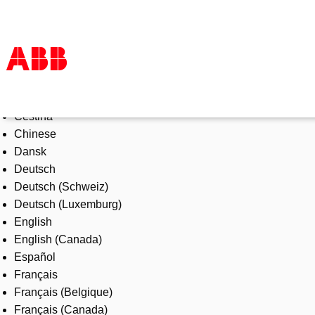
Select Language
Products & Solutions
Čeština
Industries
Chinese
Services
Dansk
About us
Deutsch
Where to buy
Deutsch (Schweiz)
Contact us
Deutsch (Luxemburg)
Careers
English
English (Canada)
Español
Français
Français (Belgique)
Français (Canada)