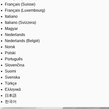
Français (Suisse)
Français (Luxembourg)
Italiano
Italiano (Svizzera)
Magyar
Nederlands
Nederlands (België)
Norsk
Polski
Português
Slovenčina
Suomi
Svenska
Türkçe
Ελληνικά
日本語
한국어