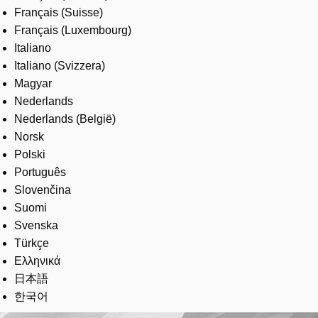
Français (Suisse)
Français (Luxembourg)
Italiano
Italiano (Svizzera)
Magyar
Nederlands
Nederlands (België)
Norsk
Polski
Português
Slovenčina
Suomi
Svenska
Türkçe
Ελληνικά
日本語
한국어