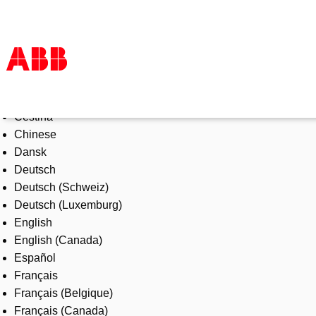
Select Language
Products & Solutions
Čeština
Industries
Chinese
Services
Dansk
About us
Deutsch
Where to buy
Deutsch (Schweiz)
Contact us
Deutsch (Luxemburg)
Careers
English
English (Canada)
Español
Français
Français (Belgique)
Français (Canada)