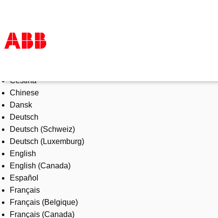
Select Language
Products & Solutions
Čeština
Industries
Chinese
Services
Dansk
About us
Deutsch
Where to buy
Deutsch (Schweiz)
Contact us
Deutsch (Luxemburg)
Careers
English
English (Canada)
Español
Français
Français (Belgique)
Français (Canada)