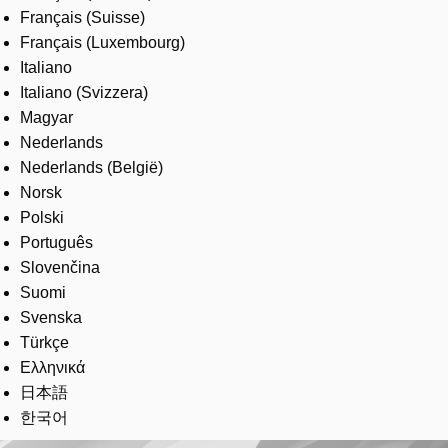
Français (Suisse)
Français (Luxembourg)
Italiano
Italiano (Svizzera)
Magyar
Nederlands
Nederlands (België)
Norsk
Polski
Português
Slovenčina
Suomi
Svenska
Türkçe
Ελληνικά
日本語
한국어