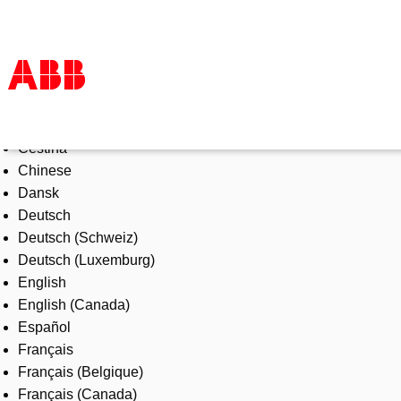
Select Language
Products & Solutions
Čeština
Industries
Chinese
Services
Dansk
About us
Deutsch
Where to buy
Deutsch (Schweiz)
Contact us
Deutsch (Luxemburg)
Careers
English
English (Canada)
Español
Français
Français (Belgique)
Français (Canada)