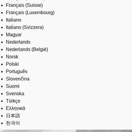
Français (Suisse)
Français (Luxembourg)
Italiano
Italiano (Svizzera)
Magyar
Nederlands
Nederlands (België)
Norsk
Polski
Português
Slovenčina
Suomi
Svenska
Türkçe
Ελληνικά
日本語
한국어