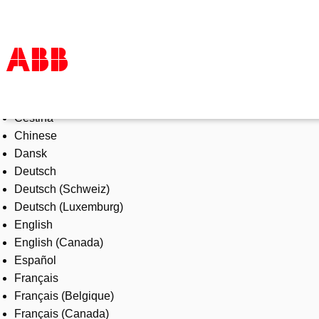
Select Language
Products & Solutions
Čeština
Industries
Chinese
Services
Dansk
About us
Deutsch
Where to buy
Deutsch (Schweiz)
Contact us
Deutsch (Luxemburg)
Careers
English
English (Canada)
Español
Français
Français (Belgique)
Français (Canada)