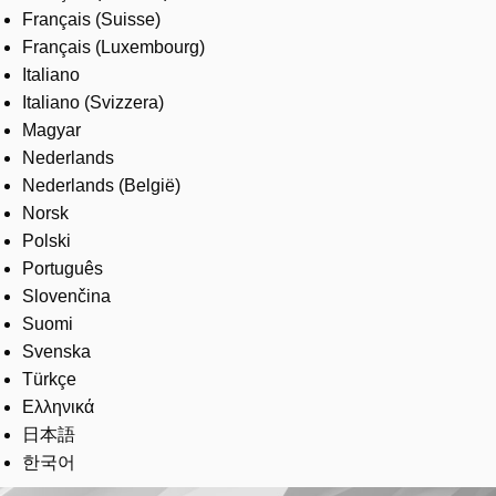
Français (Suisse)
Français (Luxembourg)
Italiano
Italiano (Svizzera)
Magyar
Nederlands
Nederlands (België)
Norsk
Polski
Português
Slovenčina
Suomi
Svenska
Türkçe
Ελληνικά
日本語
한국어