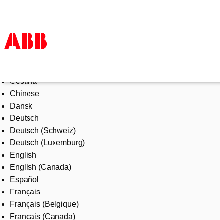
Select Language
Products & Solutions
Čeština
Industries
Chinese
Services
Dansk
About us
Deutsch
Where to buy
Deutsch (Schweiz)
Contact us
Deutsch (Luxemburg)
Careers
English
English (Canada)
Español
Français
Français (Belgique)
Français (Canada)