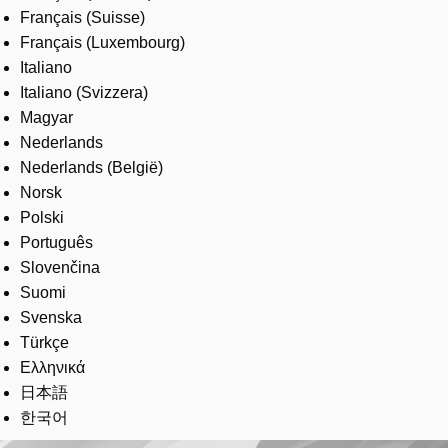
Français (Suisse)
Français (Luxembourg)
Italiano
Italiano (Svizzera)
Magyar
Nederlands
Nederlands (België)
Norsk
Polski
Português
Slovenčina
Suomi
Svenska
Türkçe
Ελληνικά
日本語
한국어