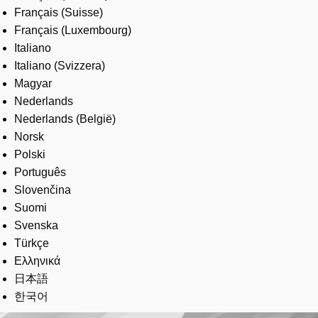
Français (Suisse)
Français (Luxembourg)
Italiano
Italiano (Svizzera)
Magyar
Nederlands
Nederlands (België)
Norsk
Polski
Português
Slovenčina
Suomi
Svenska
Türkçe
Ελληνικά
日本語
한국어