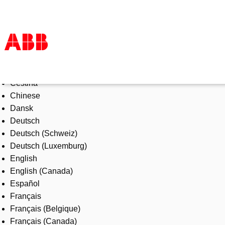
Select Language
Products & Solutions
Čeština
Industries
Chinese
Services
Dansk
About us
Deutsch
Where to buy
Deutsch (Schweiz)
Contact us
Deutsch (Luxemburg)
Careers
English
English (Canada)
Español
Français
Français (Belgique)
Français (Canada)