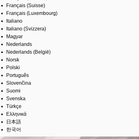
Français (Suisse)
Français (Luxembourg)
Italiano
Italiano (Svizzera)
Magyar
Nederlands
Nederlands (België)
Norsk
Polski
Português
Slovenčina
Suomi
Svenska
Türkçe
Ελληνικά
日本語
한국어