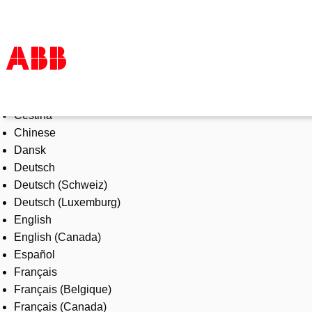
Select Language
Products & Solutions
Čeština
Industries
Chinese
Services
Dansk
About us
Deutsch
Where to buy
Deutsch (Schweiz)
Contact us
Deutsch (Luxemburg)
Careers
English
English (Canada)
Español
Français
Français (Belgique)
Français (Canada)