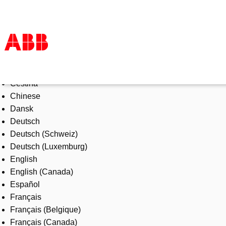
Select Language
Products & Solutions
Čeština
Industries
Chinese
Services
Dansk
About us
Deutsch
Where to buy
Deutsch (Schweiz)
Contact us
Deutsch (Luxemburg)
Careers
English
English (Canada)
Español
Français
Français (Belgique)
Français (Canada)