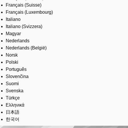
Français (Suisse)
Français (Luxembourg)
Italiano
Italiano (Svizzera)
Magyar
Nederlands
Nederlands (België)
Norsk
Polski
Português
Slovenčina
Suomi
Svenska
Türkçe
Ελληνικά
日本語
한국어