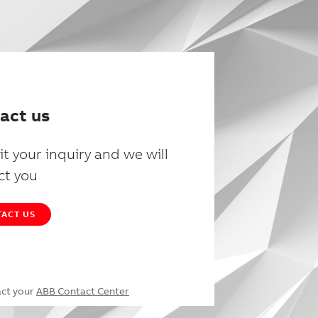
act us
t your inquiry and we will
ct you
ACT US
act your
ABB Contact Center