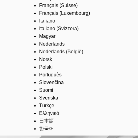
Français (Suisse)
Français (Luxembourg)
Italiano
Italiano (Svizzera)
Magyar
Nederlands
Nederlands (België)
Norsk
Polski
Português
Slovenčina
Suomi
Svenska
Türkçe
Ελληνικά
日本語
한국어