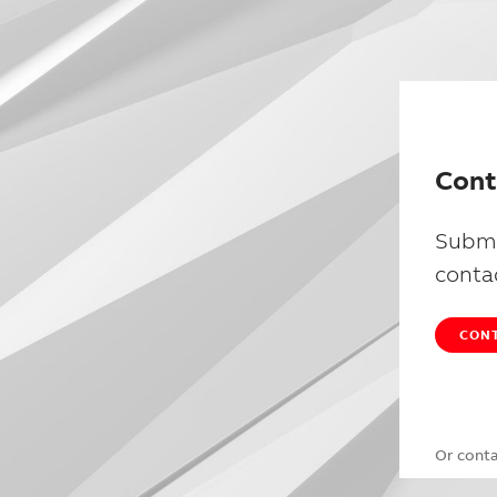
Cont
Submi
conta
CONT
Or cont