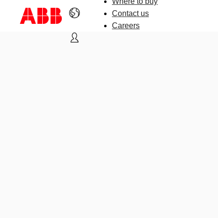
Where to buy
Contact us
Careers