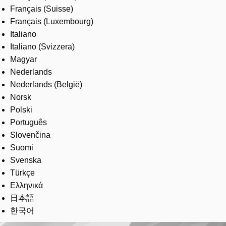
Français (Suisse)
Français (Luxembourg)
Italiano
Italiano (Svizzera)
Magyar
Nederlands
Nederlands (België)
Norsk
Polski
Português
Slovenčina
Suomi
Svenska
Türkçe
Ελληνικά
日本語
한국어