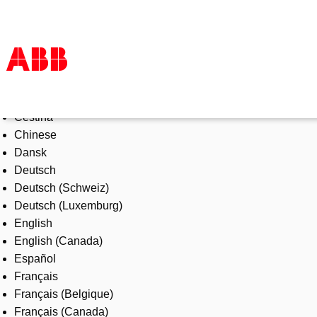
Select Language
Products & Solutions
Čeština
Industries
Chinese
Services
Dansk
About us
Deutsch
Where to buy
Deutsch (Schweiz)
Contact us
Deutsch (Luxemburg)
Careers
English
English (Canada)
Español
Français
Français (Belgique)
Français (Canada)