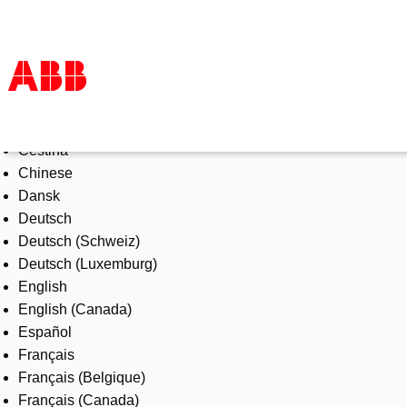
Select Language
Products & Solutions
Čeština
Industries
Chinese
Services
Dansk
About us
Deutsch
Where to buy
Deutsch (Schweiz)
Contact us
Deutsch (Luxemburg)
Careers
English
English (Canada)
Español
Français
Français (Belgique)
Français (Canada)