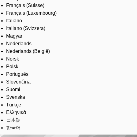
Français (Suisse)
Français (Luxembourg)
Italiano
Italiano (Svizzera)
Magyar
Nederlands
Nederlands (België)
Norsk
Polski
Português
Slovenčina
Suomi
Svenska
Türkçe
Ελληνικά
日本語
한국어