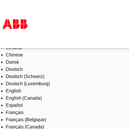
Select Language
Products & Solutions
Čeština
Industries
Chinese
Services
Dansk
About us
Deutsch
Where to buy
Deutsch (Schweiz)
Contact us
Deutsch (Luxemburg)
Careers
English
English (Canada)
Español
Français
Français (Belgique)
Français (Canada)