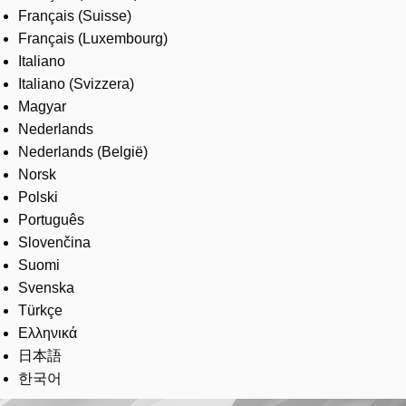
Français (Suisse)
Français (Luxembourg)
Italiano
Italiano (Svizzera)
Magyar
Nederlands
Nederlands (België)
Norsk
Polski
Português
Slovenčina
Suomi
Svenska
Türkçe
Ελληνικά
日本語
한국어