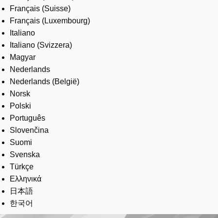
Français (Suisse)
Français (Luxembourg)
Italiano
Italiano (Svizzera)
Magyar
Nederlands
Nederlands (België)
Norsk
Polski
Português
Slovenčina
Suomi
Svenska
Türkçe
Ελληνικά
日本語
한국어