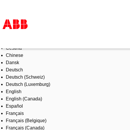
Select Language
Products & Solutions
Čeština
Industries
Chinese
Services
Dansk
About us
Deutsch
Where to buy
Deutsch (Schweiz)
Contact us
Deutsch (Luxemburg)
Careers
English
English (Canada)
Español
Français
Français (Belgique)
Français (Canada)