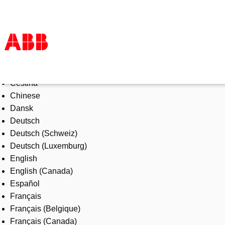
Select Language
Products & Solutions
Čeština
Industries
Chinese
Services
Dansk
About us
Deutsch
Where to buy
Deutsch (Schweiz)
Contact us
Deutsch (Luxemburg)
Careers
English
English (Canada)
Español
Français
Français (Belgique)
Français (Canada)