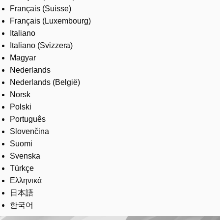
Français (Suisse)
Français (Luxembourg)
Italiano
Italiano (Svizzera)
Magyar
Nederlands
Nederlands (België)
Norsk
Polski
Português
Slovenčina
Suomi
Svenska
Türkçe
Ελληνικά
日本語
한국어