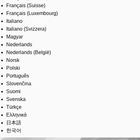
Français (Suisse)
Français (Luxembourg)
Italiano
Italiano (Svizzera)
Magyar
Nederlands
Nederlands (België)
Norsk
Polski
Português
Slovenčina
Suomi
Svenska
Türkçe
Ελληνικά
日本語
한국어