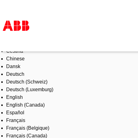
Select Language
Products & Solutions
Čeština
Industries
Chinese
Services
Dansk
About us
Deutsch
Where to buy
Deutsch (Schweiz)
Contact us
Deutsch (Luxemburg)
Careers
English
English (Canada)
Español
Français
Français (Belgique)
Français (Canada)