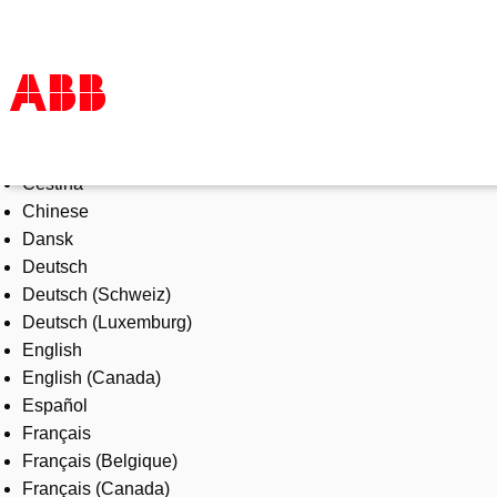
Select Language
Products & Solutions
Čeština
Industries
Chinese
Services
Dansk
About us
Deutsch
Where to buy
Deutsch (Schweiz)
Contact us
Deutsch (Luxemburg)
Careers
English
English (Canada)
Español
Français
Français (Belgique)
Français (Canada)