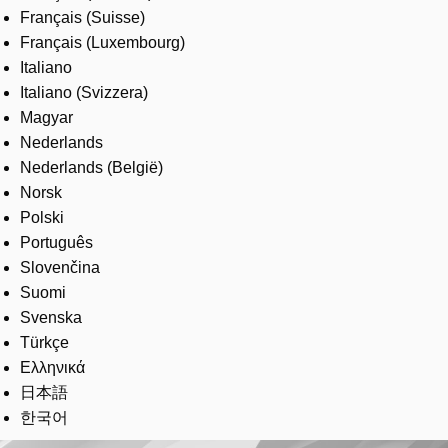
Français (Suisse)
Français (Luxembourg)
Italiano
Italiano (Svizzera)
Magyar
Nederlands
Nederlands (België)
Norsk
Polski
Português
Slovenčina
Suomi
Svenska
Türkçe
Ελληνικά
日本語
한국어