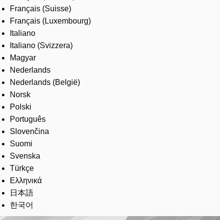
Français (Suisse)
Français (Luxembourg)
Italiano
Italiano (Svizzera)
Magyar
Nederlands
Nederlands (België)
Norsk
Polski
Português
Slovenčina
Suomi
Svenska
Türkçe
Ελληνικά
日本語
한국어