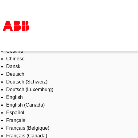
Select Language
Products & Solutions
Čeština
Industries
Chinese
Services
Dansk
About us
Deutsch
Where to buy
Deutsch (Schweiz)
Contact us
Deutsch (Luxemburg)
Careers
English
English (Canada)
Español
Français
Français (Belgique)
Français (Canada)