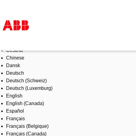
Select Language
Products & Solutions
Čeština
Industries
Chinese
Services
Dansk
About us
Deutsch
Where to buy
Deutsch (Schweiz)
Contact us
Deutsch (Luxemburg)
Careers
English
English (Canada)
Español
Français
Français (Belgique)
Français (Canada)