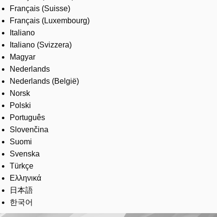
Français (Suisse)
Français (Luxembourg)
Italiano
Italiano (Svizzera)
Magyar
Nederlands
Nederlands (België)
Norsk
Polski
Português
Slovenčina
Suomi
Svenska
Türkçe
Ελληνικά
日本語
한국어