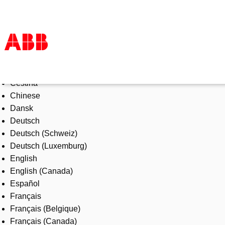
Select Language
Products & Solutions
Čeština
Industries
Chinese
Services
Dansk
About us
Deutsch
Where to buy
Deutsch (Schweiz)
Contact us
Deutsch (Luxemburg)
Careers
English
English (Canada)
Español
Français
Français (Belgique)
Français (Canada)