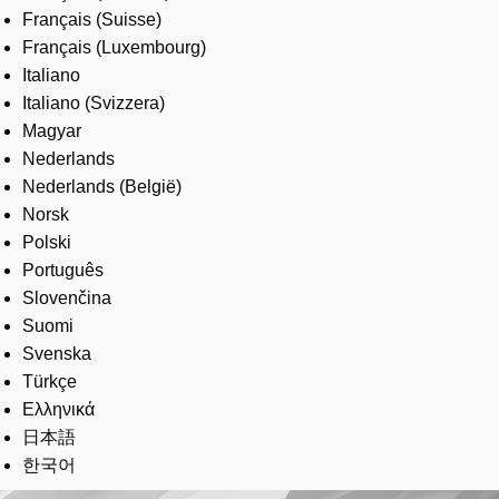
Français (Suisse)
Français (Luxembourg)
Italiano
Italiano (Svizzera)
Magyar
Nederlands
Nederlands (België)
Norsk
Polski
Português
Slovenčina
Suomi
Svenska
Türkçe
Ελληνικά
日本語
한국어