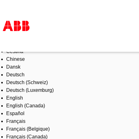
Select Language
Products & Solutions
Čeština
Industries
Chinese
Services
Dansk
About us
Deutsch
Where to buy
Deutsch (Schweiz)
Contact us
Deutsch (Luxemburg)
Careers
English
English (Canada)
Español
Français
Français (Belgique)
Français (Canada)