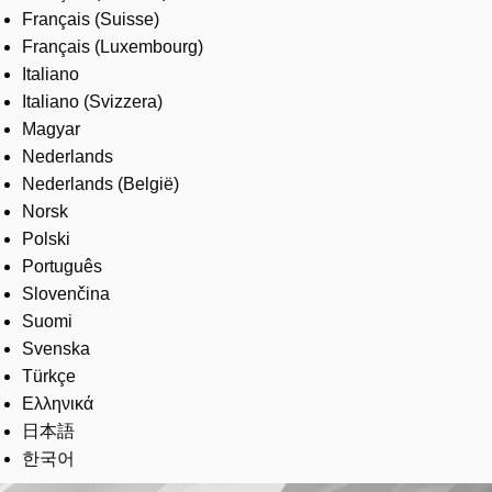
Français (Suisse)
Français (Luxembourg)
Italiano
Italiano (Svizzera)
Magyar
Nederlands
Nederlands (België)
Norsk
Polski
Português
Slovenčina
Suomi
Svenska
Türkçe
Ελληνικά
日本語
한국어