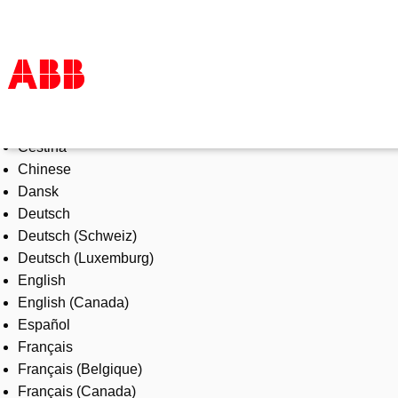
Select Language
Products & Solutions
Čeština
Industries
Chinese
Services
Dansk
About us
Deutsch
Where to buy
Deutsch (Schweiz)
Contact us
Deutsch (Luxemburg)
Careers
English
English (Canada)
Español
Français
Français (Belgique)
Français (Canada)