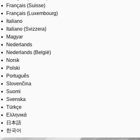
Français (Suisse)
Français (Luxembourg)
Italiano
Italiano (Svizzera)
Magyar
Nederlands
Nederlands (België)
Norsk
Polski
Português
Slovenčina
Suomi
Svenska
Türkçe
Ελληνικά
日本語
한국어