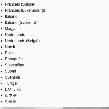
Français (Suisse)
Français (Luxembourg)
Italiano
Italiano (Svizzera)
Magyar
Nederlands
Nederlands (België)
Norsk
Polski
Português
Slovenčina
Suomi
Svenska
Türkçe
Ελληνικά
日本語
한국어