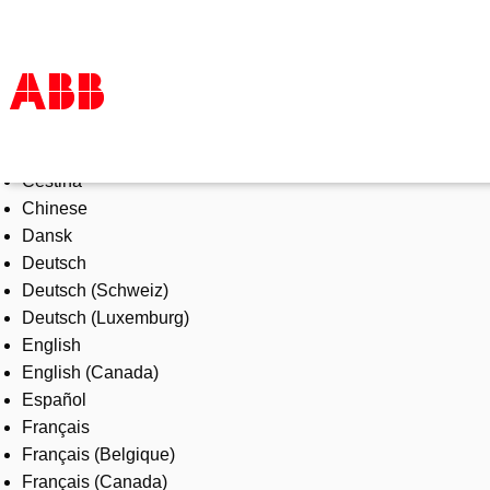
Select Language
Products & Solutions
Čeština
Industries
Chinese
Services
Dansk
About us
Deutsch
Where to buy
Deutsch (Schweiz)
Contact us
Deutsch (Luxemburg)
Careers
English
English (Canada)
Español
Français
Français (Belgique)
Français (Canada)