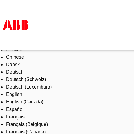
Select Language
Products & Solutions
Čeština
Industries
Chinese
Services
Dansk
About us
Deutsch
Where to buy
Deutsch (Schweiz)
Contact us
Deutsch (Luxemburg)
Careers
English
English (Canada)
Español
Français
Français (Belgique)
Français (Canada)