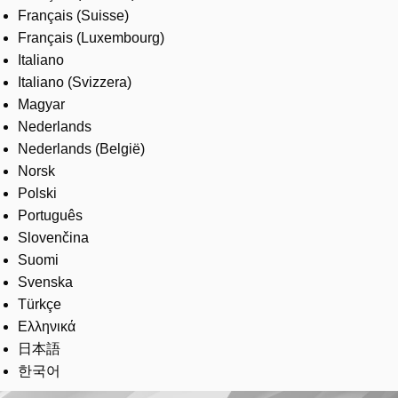
Français (Suisse)
Français (Luxembourg)
Italiano
Italiano (Svizzera)
Magyar
Nederlands
Nederlands (België)
Norsk
Polski
Português
Slovenčina
Suomi
Svenska
Türkçe
Ελληνικά
日本語
한국어