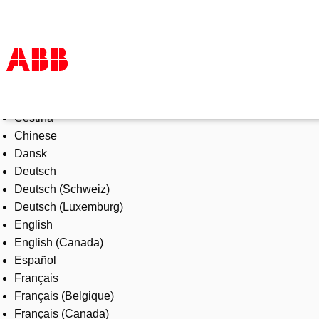
Select Language
Products & Solutions
Čeština
Industries
Chinese
Services
Dansk
About us
Deutsch
Where to buy
Deutsch (Schweiz)
Contact us
Deutsch (Luxemburg)
Careers
English
English (Canada)
Español
Français
Français (Belgique)
Français (Canada)