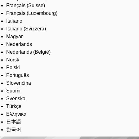
Français (Suisse)
Français (Luxembourg)
Italiano
Italiano (Svizzera)
Magyar
Nederlands
Nederlands (België)
Norsk
Polski
Português
Slovenčina
Suomi
Svenska
Türkçe
Ελληνικά
日本語
한국어