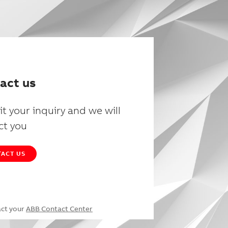
act us
t your inquiry and we will
ct you
ACT US
act your
ABB Contact Center