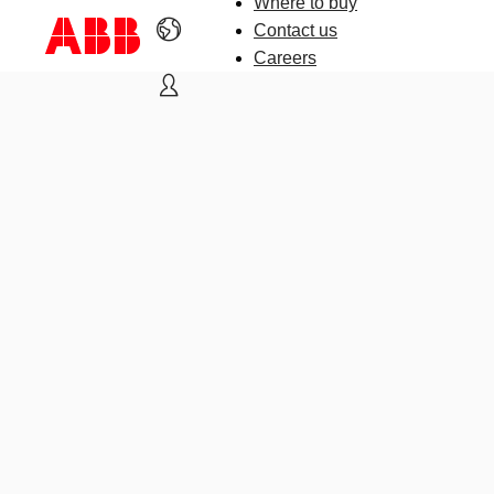
Where to buy
Contact us
Careers