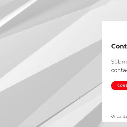
Cont
Submi
conta
CONT
Or cont