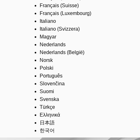
Français (Suisse)
Français (Luxembourg)
Italiano
Italiano (Svizzera)
Magyar
Nederlands
Nederlands (België)
Norsk
Polski
Português
Slovenčina
Suomi
Svenska
Türkçe
Ελληνικά
日本語
한국어