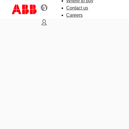
Where to buy
Contact us
Careers