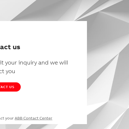
act us
t your inquiry and we will
ct you
ACT US
act your
ABB Contact Center