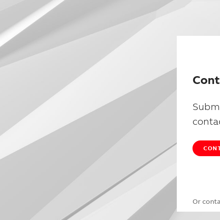
Cont
Submi
conta
CONT
Or cont