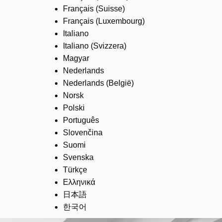
Français (Suisse)
Français (Luxembourg)
Italiano
Italiano (Svizzera)
Magyar
Nederlands
Nederlands (België)
Norsk
Polski
Português
Slovenčina
Suomi
Svenska
Türkçe
Ελληνικά
日本語
한국어