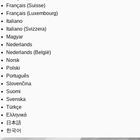
Français (Suisse)
Français (Luxembourg)
Italiano
Italiano (Svizzera)
Magyar
Nederlands
Nederlands (België)
Norsk
Polski
Português
Slovenčina
Suomi
Svenska
Türkçe
Ελληνικά
日本語
한국어