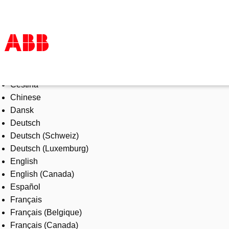
Select Language
Products & Solutions
Čeština
Industries
Chinese
Services
Dansk
About us
Deutsch
Where to buy
Deutsch (Schweiz)
Contact us
Deutsch (Luxemburg)
Careers
English
English (Canada)
Español
Français
Français (Belgique)
Français (Canada)