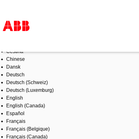
Select Language
Products & Solutions
Čeština
Industries
Chinese
Services
Dansk
About us
Deutsch
Where to buy
Deutsch (Schweiz)
Contact us
Deutsch (Luxemburg)
Careers
English
English (Canada)
Español
Français
Français (Belgique)
Français (Canada)