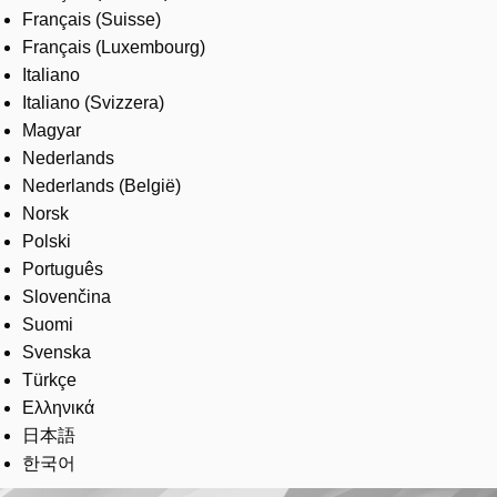
Français (Suisse)
Français (Luxembourg)
Italiano
Italiano (Svizzera)
Magyar
Nederlands
Nederlands (België)
Norsk
Polski
Português
Slovenčina
Suomi
Svenska
Türkçe
Ελληνικά
日本語
한국어