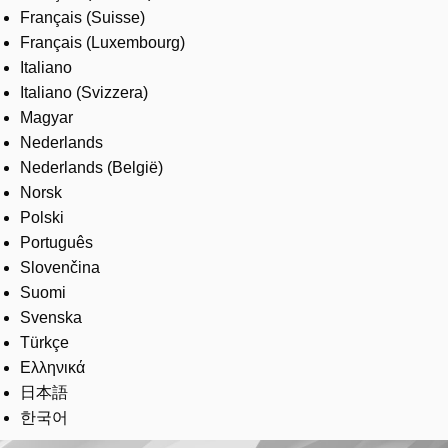
Français (Suisse)
Français (Luxembourg)
Italiano
Italiano (Svizzera)
Magyar
Nederlands
Nederlands (België)
Norsk
Polski
Português
Slovenčina
Suomi
Svenska
Türkçe
Ελληνικά
日本語
한국어