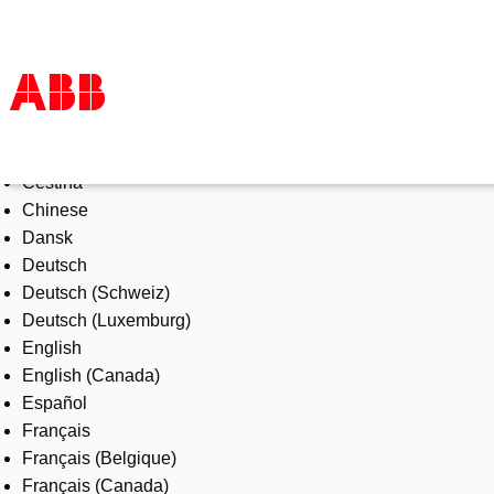
Select Language
Products & Solutions
Čeština
Industries
Chinese
Services
Dansk
About us
Deutsch
Where to buy
Deutsch (Schweiz)
Contact us
Deutsch (Luxemburg)
Careers
English
English (Canada)
Español
Français
Français (Belgique)
Français (Canada)