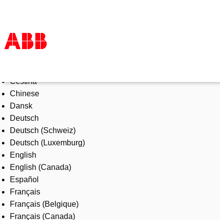
Select Language
Products & Solutions
Čeština
Industries
Chinese
Services
Dansk
About us
Deutsch
Where to buy
Deutsch (Schweiz)
Contact us
Deutsch (Luxemburg)
Careers
English
English (Canada)
Español
Français
Français (Belgique)
Français (Canada)