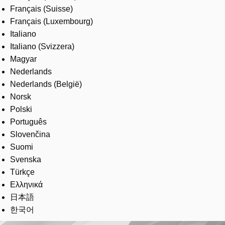
Français (Suisse)
Français (Luxembourg)
Italiano
Italiano (Svizzera)
Magyar
Nederlands
Nederlands (België)
Norsk
Polski
Português
Slovenčina
Suomi
Svenska
Türkçe
Ελληνικά
日本語
한국어