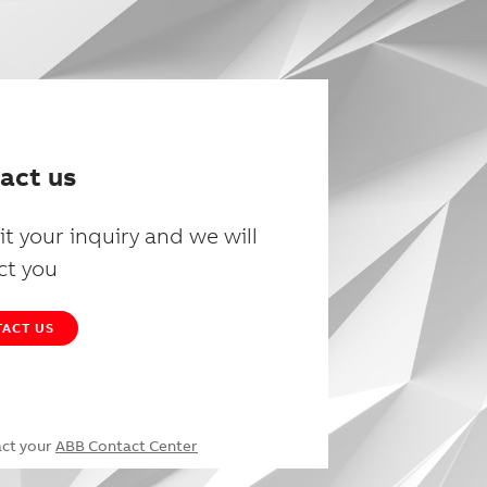
act us
t your inquiry and we will
ct you
ACT US
act your
ABB Contact Center