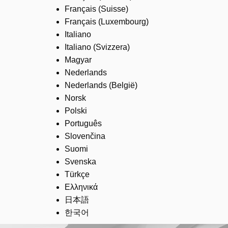
Français (Suisse)
Français (Luxembourg)
Italiano
Italiano (Svizzera)
Magyar
Nederlands
Nederlands (België)
Norsk
Polski
Português
Slovenčina
Suomi
Svenska
Türkçe
Ελληνικά
日本語
한국어