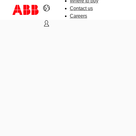
Where to buy
Contact us
Careers