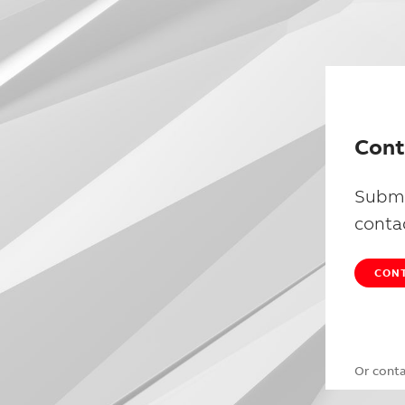
Cont
Submi
conta
CONT
Or cont