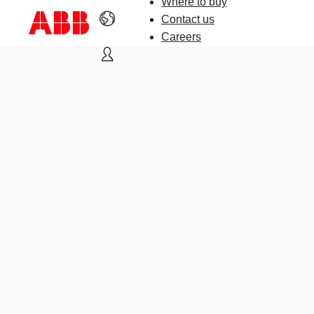
Where to buy
Contact us
Careers