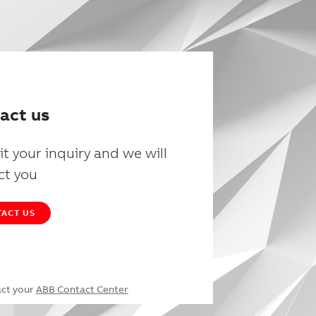
act us
t your inquiry and we will
ct you
ACT US
act your
ABB Contact Center