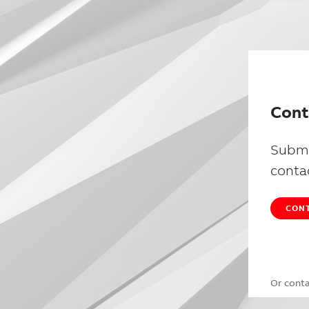
Cont
Submi
conta
CONT
Or cont