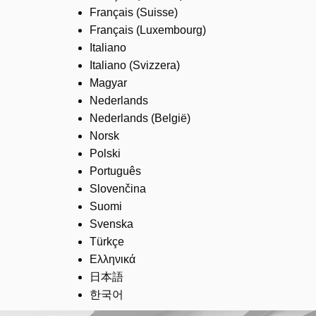
Français (Suisse)
Français (Luxembourg)
Italiano
Italiano (Svizzera)
Magyar
Nederlands
Nederlands (België)
Norsk
Polski
Português
Slovenčina
Suomi
Svenska
Türkçe
Ελληνικά
日本語
한국어