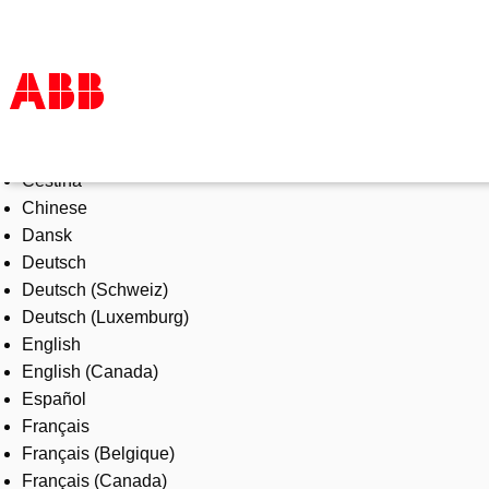
Select Language
Products & Solutions
Čeština
Industries
Chinese
Services
Dansk
About us
Deutsch
Where to buy
Deutsch (Schweiz)
Contact us
Deutsch (Luxemburg)
Careers
English
English (Canada)
Español
Français
Français (Belgique)
Français (Canada)