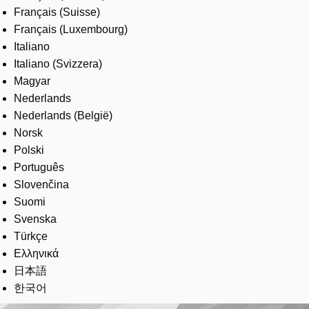
Français (Suisse)
Français (Luxembourg)
Italiano
Italiano (Svizzera)
Magyar
Nederlands
Nederlands (België)
Norsk
Polski
Português
Slovenčina
Suomi
Svenska
Türkçe
Ελληνικά
日本語
한국어